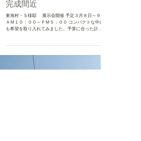
2014-02-22 東海村・S様邸
完成間近
東海村・Ｓ様邸 展示会開催 予定３月８日～９日
ＡＭ１０：００～ＰＭ５：００ コンパクトな中に
も希望を取り入れてみました。予算に合った計画
で明るく暖かいお家になったと思います。 当日
は、過去に建てて頂いたお客様がスタッフとして
活躍しております。お気軽に住んでからの感想や
お...