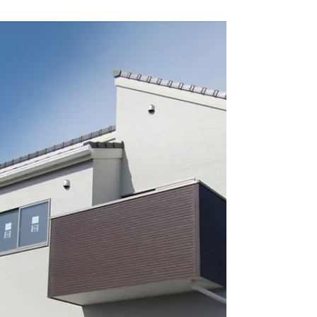
2014-04-07 東海村･Ｔ様邸
と水戸市･O様邸 建築中！
去る３月８日～９日、東海村白方にて内覧会を開
催いたしました。 お忙しい中たくさんの方々にご
来場いただきまして誠にありがとうございまし
た。 ◆ 写真１，２ 東海村舟石川のＴ様邸です。
もう少しで大工工事が終わります… 写真は１階ト
イレの棚と玄関先の写真です。...